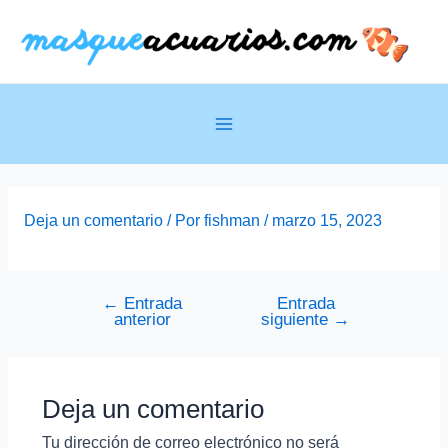
Ir
al
contenido
Main
Menu
Deja un comentario
/ Por
fishman
/
marzo 15, 2023
←
Entrada
Entrada
Navegación
anterior
siguiente
→
de
entradas
Deja un comentario
Tu dirección de correo electrónico no será