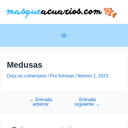
Ir
al
contenido
Main
Menu
Medusas
Deja un comentario
/ Por
fishman
/
febrero 1, 2023
←
Entrada
Entrada
Navegación
anterior
siguiente
→
de
entradas