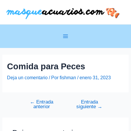
Ir
al
contenido
Main
Menu
Comida para Peces
Deja un comentario
/ Por
fishman
/
enero 31, 2023
←
Entrada
Entrada
Navegación
anterior
siguiente
→
de
entradas