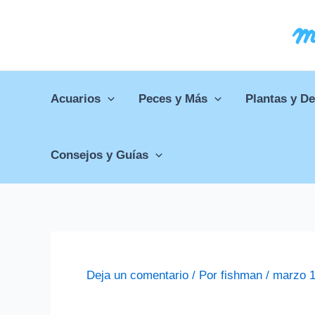
Ir
al
contenido
Acuarios
Peces y Más
Plantas y D
Consejos y Guías
Deja un comentario
/ Por
fishman
/
marzo 1